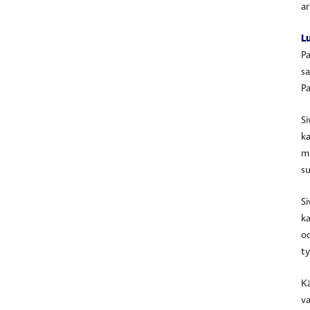
ar
Lu
Pa
sa
Pa
Si
ka
mi
su
Si
ka
od
ty
Kä
va