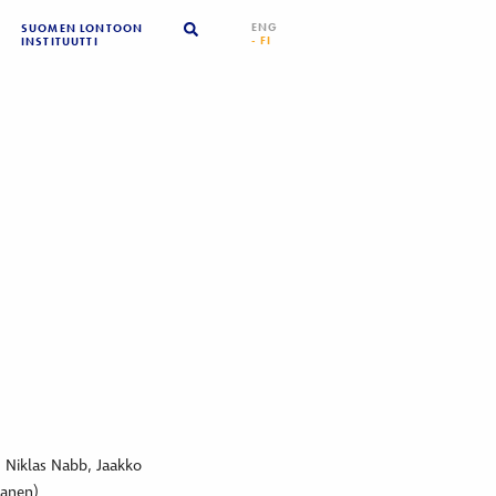
ENG
SUOMEN LONTOON
- FI
INSTITUUTTI
, Niklas Nabb, Jaakko
janen)