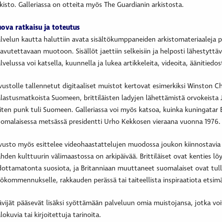
kisto. Galleriassa on otteita myös The Guardianin arkistosta.
ova ratkaisu ja toteutus
lvelun kautta haluttiin avata sisältökumppaneiden arkistomateriaaleja
avutettavaan muotoon. Sisällöt jaettiin selkeisiin ja helposti lähestyttäv
lvelussa voi katsella, kuunnella ja lukea artikkeleita, videoita, äänitiedos
vustolle tallennetut digitaaliset muistot kertovat esimerkiksi Winston Ch
lastusmatkoista Suomeen, brittiläisten ladyjen lähettämistä orvokeista Jea
ten punk tuli Suomeen. Galleriassa voi myös katsoa, kuinka kuningatar E
omalaisessa metsässä presidentti Urho Kekkosen vieraana vuonna 1976.
vusto myös esittelee videohaastattelujen muodossa joukon kiinnostavia i
hden kulttuurin välimaastossa on arkipäivää. Brittiläiset ovat kenties 
ottamatonta suosiota, ja Britanniaan muuttaneet suomalaiset ovat tul
ökommennukselle, rakkauden perässä tai taiteellista inspiraatiota etsim
vijät pääsevät lisäksi syöttämään palveluun omia muistojansa, jotka voiv
lokuvia tai kirjoitettuja tarinoita.