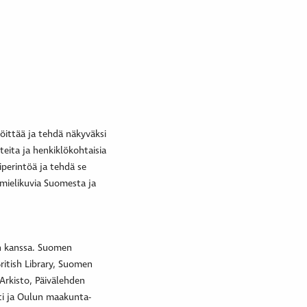
öittää ja tehdä näkyväksi
teita ja henkiklökohtaisia
iperintöä ja tehdä se
a mielikuvia Suomesta ja
en kanssa. Suomen
ritish Library, Suomen
 Arkisto, Päivälehden
sti ja Oulun maakunta-