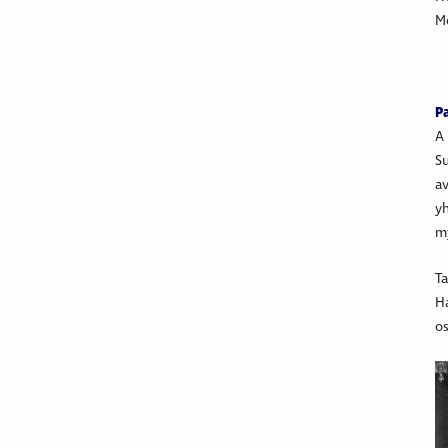
M
P
A 
Su
av
yh
my
Ta
Ha
os