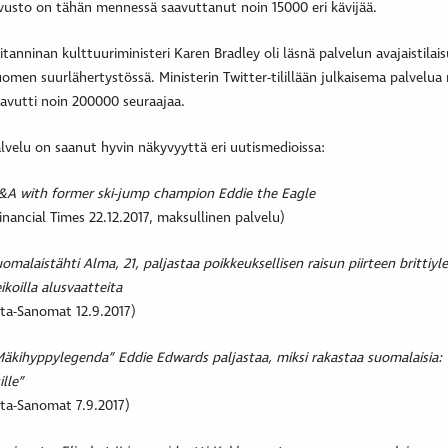
vusto on tähän mennessä saavuttanut noin 15000 eri kävijää.
itanninan kulttuuriministeri Karen Bradley oli läsnä palvelun avajaistilai
omen suurlähertystössä. Ministerin Twitter-tilillään julkaisema palvelu
avutti noin 200000 seuraajaa.
lvelu on saanut hyvin näkyvyyttä eri uutismedioissa:
A with former ski-jump champion Eddie the Eagle
inancial Times 22.12.2017, maksullinen palvelu)
omalaistähti Alma, 21, paljastaa poikkeuksellisen raisun piirteen brittiyle
ikoilla alusvaatteita
lta-Sanomat 12.9.2017)
äkihyppylegenda” Eddie Edwards paljastaa, miksi rakastaa suomalaisia: 
ille”
lta-Sanomat 7.9.2017)