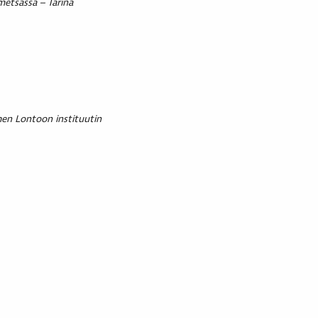
metsässä – Tarina
en Lontoon instituutin