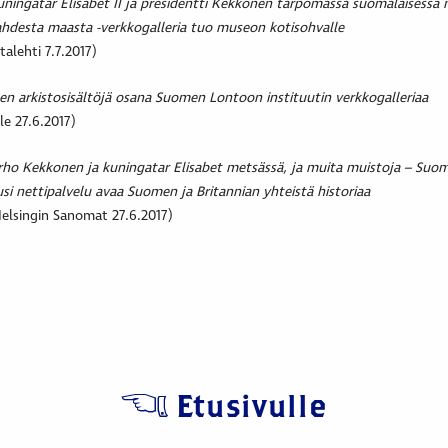
ningatar Elisabet II ja presidentti Kekkonen tarpomassa suomalaisessa 
hdesta maasta -verkkogalleria tuo museon kotisohvalle
ltalehti 7.7.2017)
en arkistosisältöjä osana Suomen Lontoon instituutin verkkogalleriaa
le 27.6.2017)
ho Kekkonen ja kuningatar Elisabet metsässä, ja muita muistoja – Suom
si nettipalvelu avaa Suomen ja Britannian yhteistä historiaa
elsingin Sanomat 27.6.2017)
Etusivulle