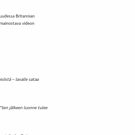
suudessa Britannian
a mainostava videon
isöstä – lavalle sataa
”Sen jälkeen luonne tulee