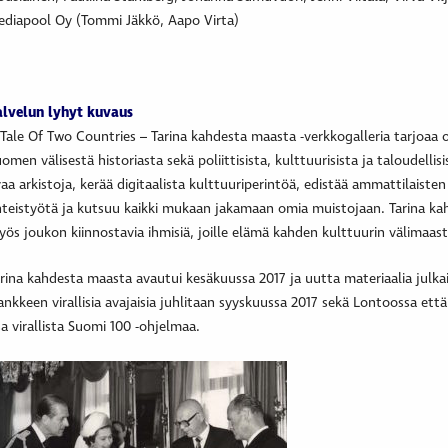
ediapool Oy
(Tommi Jäkkö, Aapo Virta)
alvelun lyhyt kuvaus
Tale Of Two Countries – Tarina kahdesta maasta -verkkogalleria tarjoaa o
omen välisestä historiasta sekä poliittisista, kulttuurisista ja taloudellisi
aa arkistoja, kerää digitaalista kulttuuriperintöä, edistää ammattilaisten 
teistyötä ja kutsuu kaikki mukaan jakamaan omia muistojaan. Tarina ka
ös joukon kiinnostavia ihmisiä, joille elämä kahden kulttuurin välimaast
rina kahdesta maasta avautui kesäkuussa 2017 ja uutta materiaalia julka
nkkeen virallisia avajaisia juhlitaan syyskuussa 2017 sekä Lontoossa ett
a virallista Suomi 100 -ohjelmaa.