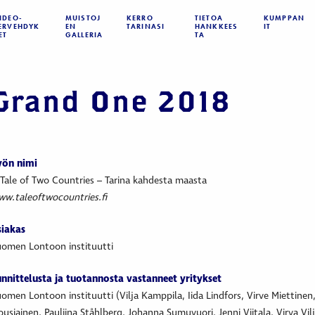
IDEO­­
MUISTOJ
KERRO
TIETOA
KUMPPAN
ERVEHDYK
EN
TARINASI
HANKKEES
IT
ET
GALLERIA
TA
Grand One 2018
yön nimi
Tale of Two Countries – Tarina kahdesta maasta
w.taleoftwocountries.fi
siakas
omen Lontoon instituutti
nnittelusta ja tuotannosta vastanneet yritykset
omen Lontoon instituutti
(Vilja Kamppila, Iida Lindfors, Virve Miettinen
usiainen, Pauliina Ståhlberg, Johanna Sumuvuori, Jenni Viitala, Virva Vil