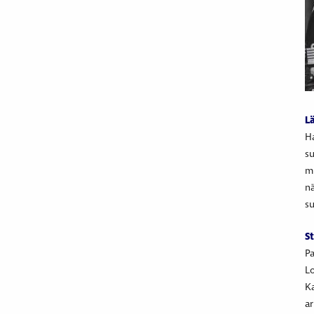
L
Ha
su
mi
nä
su
St
Pa
Lo
Ka
ar