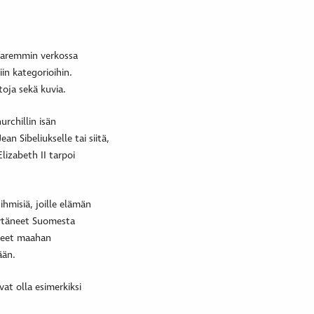
 paremmin verkossa
iin kategorioihin.
toja sekä kuvia.
urchillin isän
n Sibeliukselle tai siitä,
lizabeth II tarpoi
hmisiä, joille elämän
löytäneet Suomesta
leet maahan
ään.
at olla esimerkiksi