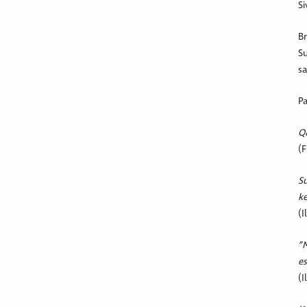
Si
Br
Su
sa
Pa
Q&
(F
Su
ke
(I
”M
es
(I