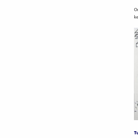
Om
ke
T