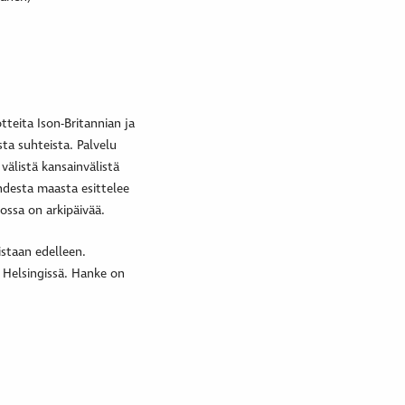
tteita Ison-Britannian ja
sta suhteista. Palvelu
välistä kansainvälistä
hdesta maasta esittelee
ossa on arkipäivää.
istaan edelleen.
ä Helsingissä. Hanke on