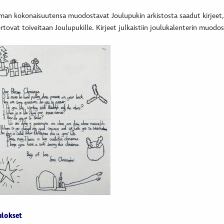
an kokonaisuutensa muodostavat Joulupukin arkistosta saadut kirjeet, j
rtovat toiveitaan Joulupukille. Kirjeet julkaistiin joulukalenterin muodoss
ulokset