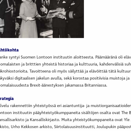
ähtökohta
nke syntyi Suomen Lontoon instituutin aloitteesta. Päämääränä oli eläv
omalaisten ja britttien yhteistä historiaa ja kulttuuria, kahdenvälisiä suh
krohiostorioita. Tavoitteena oli myös säilyttää ja elävöittää tätä kultuur
kyväksi digitaalisen jakelun avulla, sekä korostaa positiivisia muistoja j
omalaisuudesta Brexit-äänestyksen jakamassa Britanniassa.
rategia
lvelu rakennettiin yhteistyössä eri asiantuntija- ja muistiorganisaatioid
ntoon instituutin pääyhteistyökumppaneita sisältöjen osalta ovat The B
nsallisarkisto ja Kansalliskirjasto. Muita yhteistyökumppaneita ovat Yle
kisto, Urho Kekkosen arkisto, Siirtolaisuusinstituutti, Joulupukin pääpo