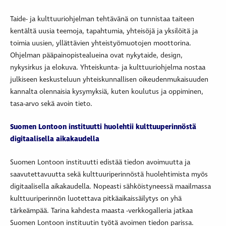
Taide- ja kulttuuriohjelman tehtävänä on tunnistaa taiteen
kentältä uusia teemoja, tapahtumia, yhteisöjä ja yksilöitä ja
toimia uusien, yllättävien yhteistyömuotojen moottorina.
Ohjelman pääpainopistealueina ovat nykytaide, design,
nykysirkus ja elokuva. Yhteiskunta- ja kulttuuriohjelma nostaa
julkiseen keskusteluun yhteiskunnallisen oikeudenmukaisuuden
kannalta olennaisia kysymyksiä, kuten koulutus ja oppiminen,
tasa-arvo sekä avoin tieto.
Suomen Lontoon instituutti huolehtii kulttuuperinnöstä
digitaalisella aikakaudella
Suomen Lontoon instituutti edistää tiedon avoimuutta ja
saavutettavuutta sekä kulttuuriperinnöstä huolehtimista myös
digitaalisella aikakaudella. Nopeasti sähköistyneessä maailmassa
kulttuuriperinnön luotettava pitkäaikaissäilytys on yhä
tärkeämpää. Tarina kahdesta maasta -verkkogalleria jatkaa
Suomen Lontoon instituutin työtä avoimen tiedon parissa.