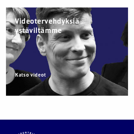
Videotervehdyksiä
ystäviltämme
Katso videot