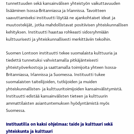
tunnettuuden sekä kansainvälisen yhteistyön vaikuttavuuden
lisääminen Isossa-Britanniassa ja Irlannissa. Tavoitteen
saavuttamiseksi instituutti löytää ne ajankohtaiset ideat ja
muutostekijät, jotka mahdollistavat positiivisen yhteiskunnallisen
kehityksen. Instituutti haastaa rohkeasti sidosryhmiään
kulttuurisesti ja yhteiskunnallisesti merkittäviin tekoihin.
Suomen Lontoon instituutti tekee suomalaista kulttuuria ja
tiedettä tunnetuksi vahvistamalla pitkäjänteisesti
yhteistyöverkostoja ja saattamalla toimijoita yhteen Isossa-
Britanniassa, Irlannissa ja Suomessa. Instituutti tukee
suomalaisten taiteilijoiden, tutkijoiden ja muiden
yhteiskunnallisten- ja kulttuuritoimijoiden kansainvälistymistä.
Instituutti edistää kansainvälisten tieteen ja kulttuurin
ammattilaisten asiantuntemuksen hyödyntämistä myös
Suomessa.
Instituutilla on kaksi ohjelmaa: taide ja kulttuuri sekä
yhteiskunta ja kulttuuri