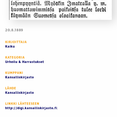
20.8.1889
KIRJOITTAJA
Kaiku
KATEGORIA
Urheilu & Harrastukset
KUMPPANI
Kansalliskirjasto
LÄHDE
Kansalliskirjasto
LINKKI LÄHTEESEEN
http://digi.kansalliskirjasto.fi/sanomalehti/binding/1083100/art