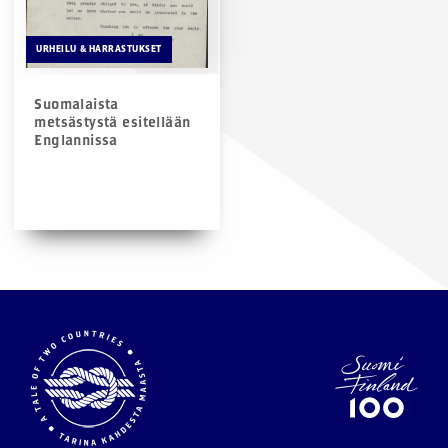
URHEILU & HARRASTUKSET
Suomalaista
metsästystä esitellään
Englannissa