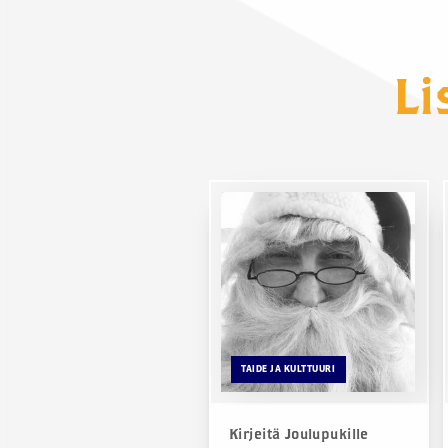
L
TAIDE JA KULTTUURI
Kirjeitä Joulupukille