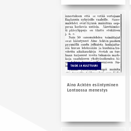
TAIDE JA KULTTUURI
Aino Acktén esiintyminen
Lontoossa menestys