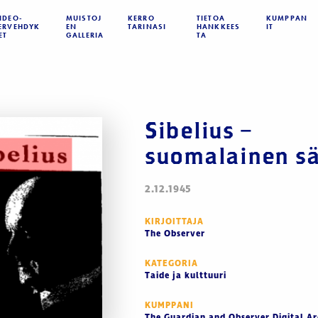
IDEO­­
MUISTOJ
KERRO
TIETOA
KUMPPAN
ERVEHDYK
EN
TARINASI
HANKKEES
IT
ET
GALLERIA
TA
Sibelius –
suomalainen sä
2.12.1945
KIRJOITTAJA
The Observer
KATEGORIA
Taide ja kulttuuri
KUMPPANI
The Guardian and Observer Digital Ar