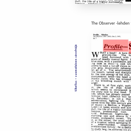
The Observer -lehden v
Sibelius – suomalainen säveltäjä