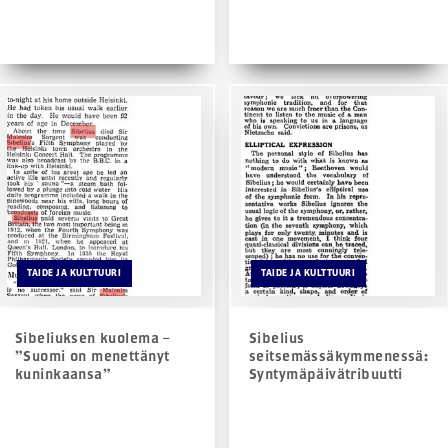
TAIDE JA KULTTUURI
TAIDE JA KULTTUURI
Sibeliuksen kuolema –
Sibelius
”Suomi on menettänyt
seitsemässäkymmenessä:
kuninkaansa”
Syntymäpäivätribuutti