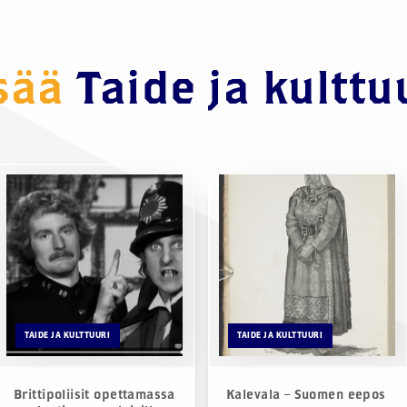
isää
Taide ja kulttu
TAIDE JA KULTTUURI
TAIDE JA KULTTUURI
Brittipoliisit opettamassa
Kalevala – Suomen eepos