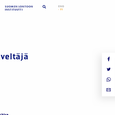
ENG
SUOMEN LONTOON
- FI
INSTITUUTTI
veltäjä
chive