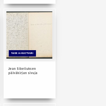
TAIDE JA KULTTUURI
Jean Sibeliuksen
päiväkirjan sivuja