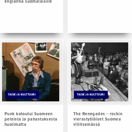
englantia suomalaisille
TAIDE JA KULTTUURI
TAIDE JA KULTTUURI
Punk kotoutui Suomeen
The Renegades – rockin
peloista ja pahastuksesta
vierastyöläiset Suomea
huolimatta
villitsemässä