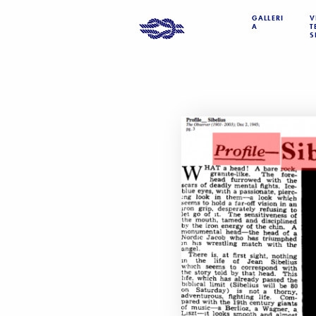
GALLERI
V
A
T
S