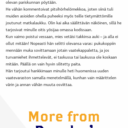
olevan pariskunnan pöytään.
He vähän kommentoivat pitsihörhelömekkoa, joten siinä tuli
muiden asioiden ohella puheeksi myös teille tietymättömille
joutunut matkalaukku. Olin kai aika säälittävän näköinen, sillä he
tarjosivat minulle oitis yösijaa omassa kodissaan.
Kun vaimo poistui vessaan, mies vetäisi takkinsa auki – ja alla ei
ollut mitään! Nopeasti hän selitti olevansa varas: pukukoppiin
mennään muka sovittamaan jotain vaatekappaletta, ja jos
turvamiehet ihmettelevät, ei taskussa tai laukussa ole koskaan
mitään. Päällä on vain hyvin silitetty paita.
Hän tarjoutui hankkimaan minulle heti huomenissa uuden
vaatevaraston samalla menetelmällä, kunhan vain määrittelen
värin ja annan vähän muuta osviittaa.
More from