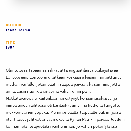
AUTHOR
Jaana Tarma
TIME
1987
Olin tulossa tapaamaan ihkauutta englantilaista poikaystävää
Lontooseen. Lontoo ei ollutkaan koskaan aikaisemmin sattunut
matkan varrelle, joten päätin saapua päivää aikaisemmin, jotta
ennättäisin nuuhkia ilmapiiriä vähän omin päin.
Matkatavaroita ei kuitenkaan ilmestynyt koneen sisuksista, ja
niinpä ainoa vaihtoasu oli käsilaukkuun viime hetkellä tungettu
mekkomallinen yöpuku. Menin se päällä iltapalalle pubiin, jossa
irlantilaiset juhlivat antaumuksella Pyhän Patrikin päivää. Jouduin
kolmanneksi osapuoleksi vanhemman, jo vähän pökerryksissä