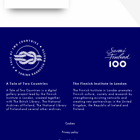
A Tale of Two Countries
The Finnish Institute in London
A Tale of Two Countries is a digital
The Finnish Institute in London promotes
gallery project lead by the Finnish
Finnish culture, society and research by
Institute in London, created together
strengthening existing networks and
with The British Library, The National
creating new partnerships in the United
Archives of Finland, The National Library
Kingdom, the Republic of Ireland and
of Finland and several other archives.
Finland.
Cookies
Privacy policy